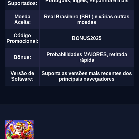
Português, Inglês, Espanhol e mais
Suportados:
Moeda
Real Brasileiro (BRL) e várias outras
Aceita:
moedas
Código
BONUS2025
Promocional:
Probabilidades MAIORES, retirada
Bônus:
rápida
Versão de
Suporta as versões mais recentes dos
Software:
principais navegadores