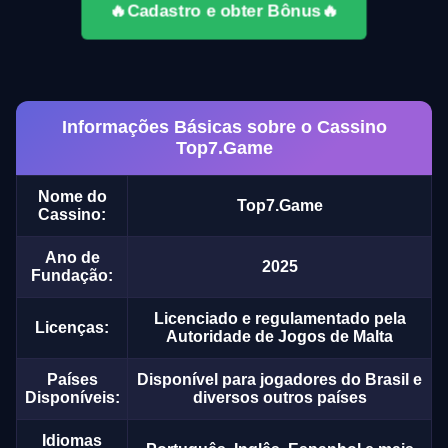
🔥Cadastro e obter Bônus🔥
Informações Básicas sobre o Cassino
Top7.Game
Nome do
Top7.Game
Cassino:
Ano de
2025
Fundação:
Licenciado e regulamentado pela
Licenças:
Autoridade de Jogos de Malta
Países
Disponível para jogadores do Brasil e
Disponíveis:
diversos outros países
Idiomas