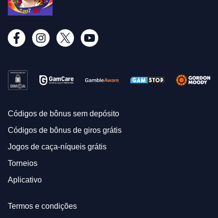
Códigos de bônus sem depósito
Códigos de bônus de giros grátis
Jogos de caça-níqueis grátis
Torneios
Aplicativo
Termos e condições